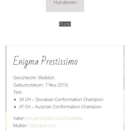
Hündinnen
Rüde
Enigma Prestissimo
Geschlecht: Weiblich
Geburtsdatum: 7 Nov 2016
Titel:
SK CH –
Slovakian Conformation Champion
AT CH –
Austrian Conformation Champion
Vater:
Houdini Della Casa Pulcinella
Mutter:
Tazi Libra Lira